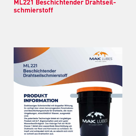
ML221 Be­schich­ten­der Draht­seil­
schmier­stoff