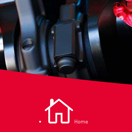

Home