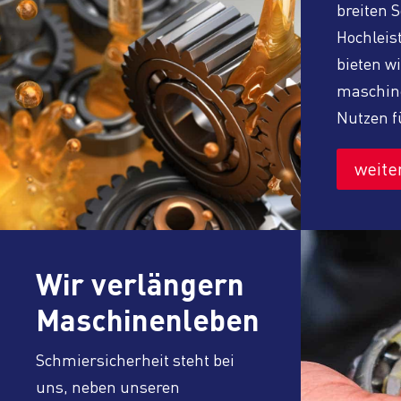
breiten 
Hochleis
bieten w
maschin
Nutzen f
weite
Wir verlängern
Maschinenleben
Schmiersicherheit steht bei
uns, neben unseren