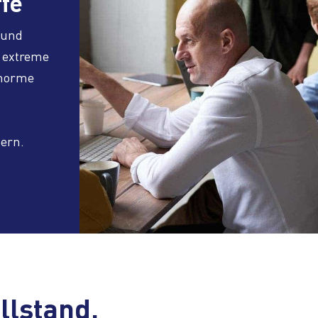
fe
 und
 extreme
enorme
dern.
llstand,