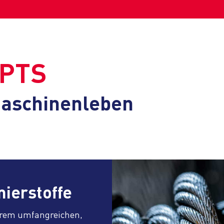
EPTS
Maschinenleben
ierstoffe
erem umfangreichen,